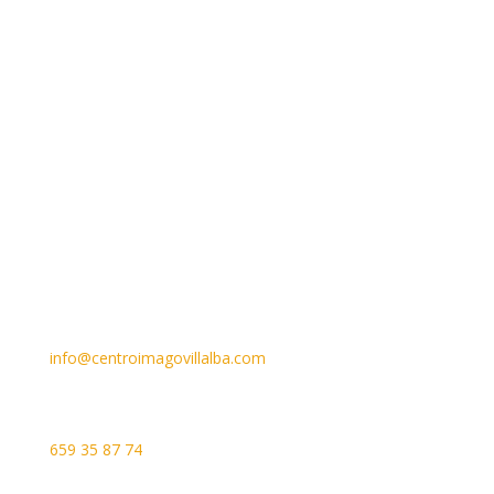
Email
info@centroimagovillalba.com
Teléfono
659 35 87 74