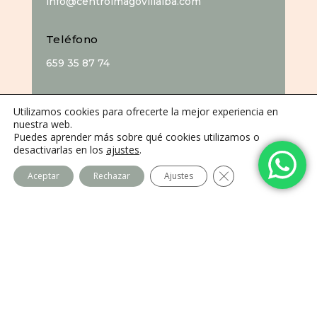
info@centroimagovillalba.com
Teléfono
659 35 87 74
Dirección
Utilizamos cookies para ofrecerte la mejor experiencia en
nuestra web.
C. Camino de la Fonda, 28400 Collado
Puedes aprender más sobre qué cookies utilizamos o
Villalba, Madrid
desactivarlas en los
ajustes
.
Cerrar el banner de
Aceptar
Rechazar
Ajustes
Centro Imago
Equipo