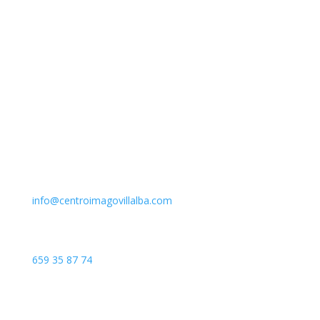
Email
info@centroimagovillalba.com
Teléfono
659 35 87 74
Dirección
C. Camino de la Fonda, 28400 Collado Villalba, Madrid