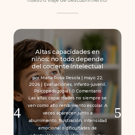
nuestro viaje de descubrimiento!
Altas capacidades en
niños: no todo depende
del cociente intelectual
por
María Rosa Resola
|
mayo 22,
2026
|
Evaluaciones
,
infanto-juvenil
,
Psicopedagogia
| 0 Comentario
Las altas capacidades no siempre se
ven como alto rendimiento escolar. A
veces aparecen junto a
aburrimiento, frustración, intensidad
emocional o dificultades de