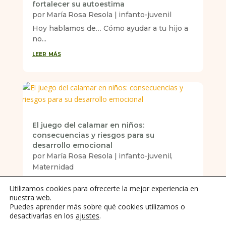
fortalecer su autoestima
por
María Rosa Resola
|
infanto-juvenil
Hoy hablamos de… Cómo ayudar a tu hijo a
no...
leer más
El juego del calamar en niños:
consecuencias y riesgos para su
desarrollo emocional
por
María Rosa Resola
|
infanto-juvenil
,
Maternidad
"Mamá, ¿puedo ver El juego del calamar?"
Utilizamos cookies para ofrecerte la mejor experiencia en
El...
nuestra web.
leer más
Puedes aprender más sobre qué cookies utilizamos o
desactivarlas en los
ajustes
.