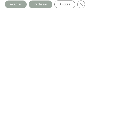
Cerrar el banner de
Aceptar
Rechazar
Ajustes
Ser madre o padre neurodivergente de un
hijo neurodivergente: desafíos y recursos
por
Claudia Cobo
|
infanto-juvenil
La crianza es un viaje complejo y lleno de...
leer más
Por qué los adolescentes necesitan ayuda
para organizarse: el papel de la corteza
prefrontal
por
María Rosa Resola
|
infanto-juvenil
¿Tu hijo adolescente se desorganiza con