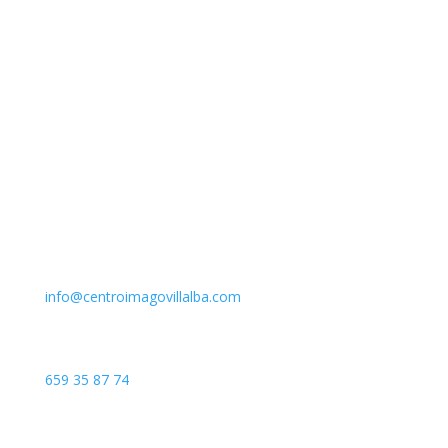
Email
info@centroimagovillalba.com
Teléfono
659 35 87 74
Dirección