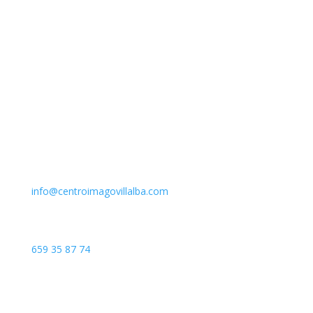
Email
info@centroimagovillalba.com
Teléfono
659 35 87 74
Dirección
C. Camino de la Fonda, 28400 Collado Villalba, Madrid