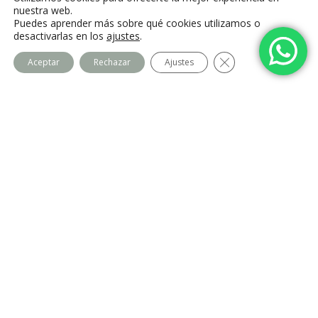
Villalba, Madrid
nuestra web.
Puedes aprender más sobre qué cookies utilizamos o
desactivarlas en los
ajustes
.
Cerrar el banner de
Aceptar
Rechazar
Ajustes
Centro Imago
Equipo
Contacto
Legal
Política de privacidad
Política de cookies
Aviso Legal