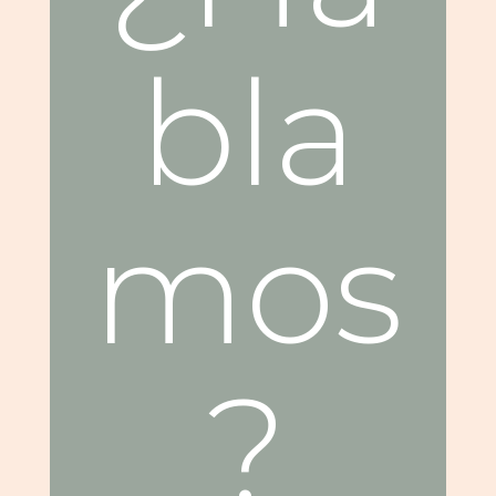
bla
mos
?