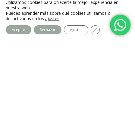
Utilizamos cookies para ofrecerte la mejor experiencia en
Villalba, Madrid
nuestra web.
Puedes aprender más sobre qué cookies utilizamos o
desactivarlas en los
ajustes
.
Cerrar el banner de
Aceptar
Rechazar
Ajustes
Centro Imago
Equipo
Contacto
Legal
Política de privacidad
Política de cookies
Aviso Legal