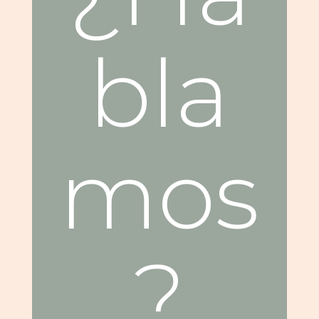
bla
mos
?