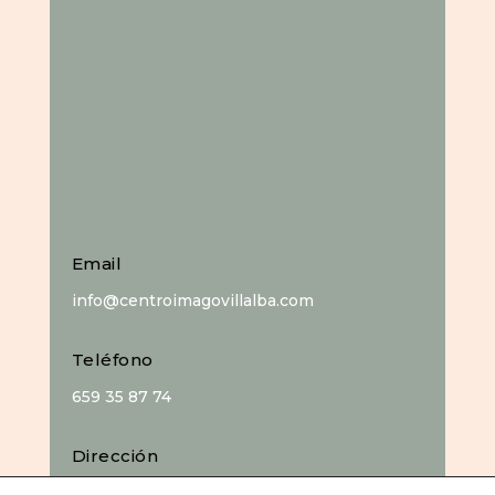
Email
info@centroimagovillalba.com
Teléfono
659 35 87 74
Dirección
C. Camino de la Fonda, 28400 Collado