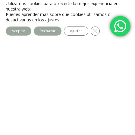
Utilizamos cookies para ofrecerte la mejor experiencia en
nuestra web.
Puedes aprender más sobre qué cookies utilizamos o
desactivarlas en los
ajustes
.
Cerrar el banner de
Aceptar
Rechazar
Ajustes
Centro Imago
Equipo
Contacto
Legal
Política de privacidad
Política de cookies
Aviso Legal