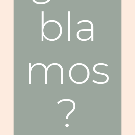
bla
mos
?