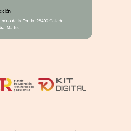
cción
amino de la Fonda, 28400 Collado
alba, Madrid