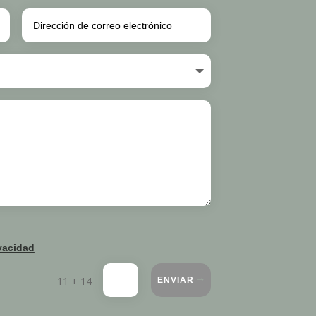
ivacidad
=
11 + 14
ENVIAR