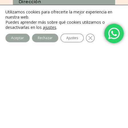
Dirección
C. Camino de la Fonda, 28400 Collado
Utilizamos cookies para ofrecerte la mejor experiencia en
nuestra web.
Villalba, Madrid
Puedes aprender más sobre qué cookies utilizamos o
desactivarlas en los
ajustes
.
Cerrar el banner de
Aceptar
Rechazar
Ajustes
Centro Imago
Equipo
Contacto
Legal
Política de privacidad
Política de cookies