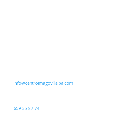
Email
info@centroimagovillalba.com
Teléfono
659 35 87 74
Dirección
C. Camino de la Fonda, 28400 Collado Villalba, Madrid