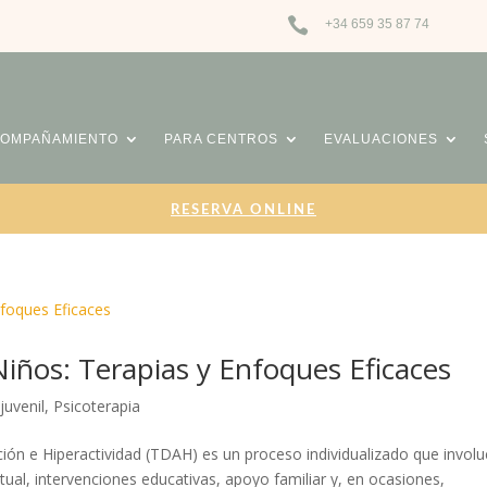

+34 659 35 87 74
COMPAÑAMIENTO
PARA CENTROS
EVALUACIONES
RESERVA ONLINE
iños: Terapias y Enfoques Eficaces
juvenil
,
Psicoterapia
ción e Hiperactividad (TDAH) es un proceso individualizado que involu
al, intervenciones educativas, apoyo familiar y, en ocasiones,