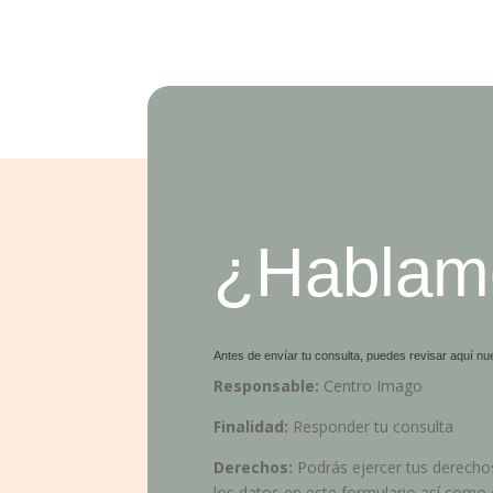
¿Hablam
Antes de envíar tu consulta, puedes revisar aquí nue
Responsable:
Centro Imago
Finalidad:
Responder tu consulta
Derechos:
Podrás ejercer tus derechos
los datos en este formulario así como