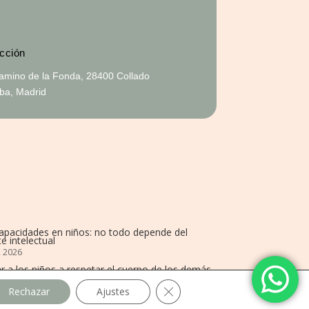
cción
amino de la Fonda, 28400 Collado
alba, Madrid
capacidades en niños: no todo depende del
e intelectual
, 2026
r a los niños a respetar el cuerpo de los demás
 2025
Cerrar el banner de cookies R
Rechazar
Ajustes