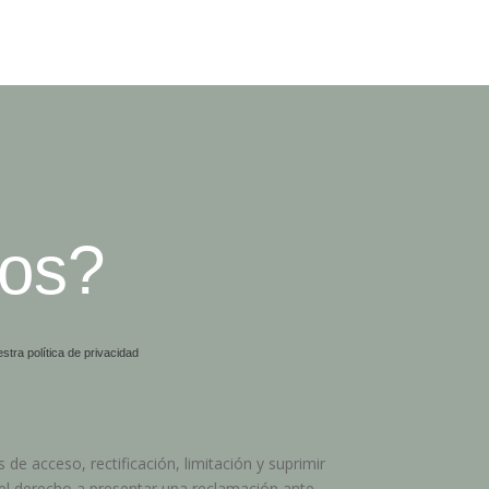
os?
stra política de privacidad
 de acceso, rectificación, limitación y suprimir
 el derecho a presentar una reclamación ante