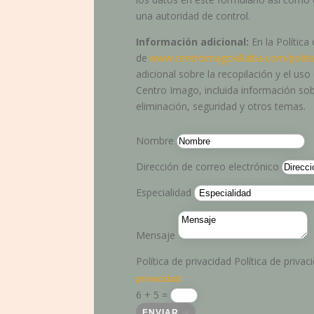
una autoridad de control.
Información adicional:
En la Política
de
www.centroimagovillalba.com/politi
adicional sobre la recopilación y el us
Centro Imago, incluida información sob
eliminación, seguridad y otros temas.
Nombre
Dirección de correo electrónico
Especialidad
Mensaje
Política de privacidad
Política de privac
privacidad
6 + 5
=
ENVIAR