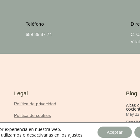
Teléfono
Dire
659 35 87 74
C. C
Vill
Legal
Blog
Política de privacidad
Altas 
cocient
May 22
Política de cookies
Enseña
Aviso Legal
Dic 29,
or experiencia en nuestra web.
Aceptar
tilizamos o desactivarlas en los
ajustes
.