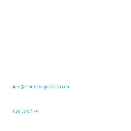
Email
info@centroimagovillalba.com
Teléfono
659 35 87 74
Dirección