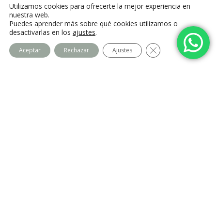
C. Camino de la Fonda, 28400 Collado
Utilizamos cookies para ofrecerte la mejor experiencia en
Villalba, Madrid
nuestra web.
Puedes aprender más sobre qué cookies utilizamos o
desactivarlas en los
ajustes
.
Cerrar el banner de
Aceptar
Rechazar
Ajustes
Centro Imago
Equipo
Contacto
Legal
Política de privacidad
Política de cookies
Aviso Legal