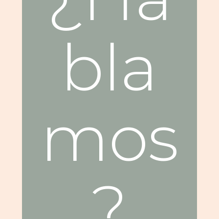
bla
mos
?