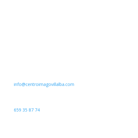
Email
info@centroimagovillalba.com
Teléfono
659 35 87 74
Dirección
C. Camino de la Fonda, 28400 Collado Villalba, Madrid