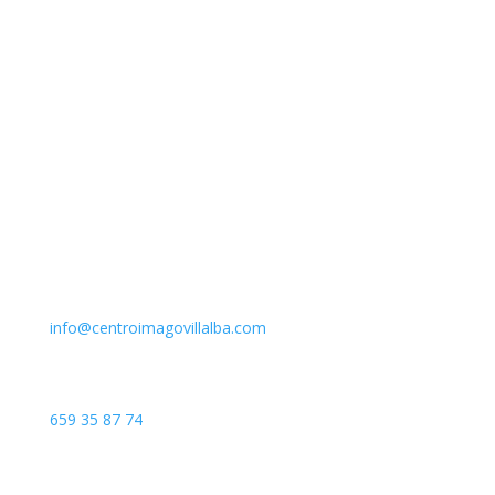
Email
info@centroimagovillalba.com
Teléfono
659 35 87 74
Dirección