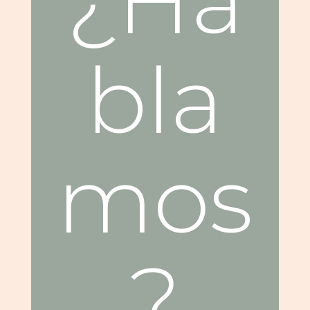
¿Ha
bla
mos
?