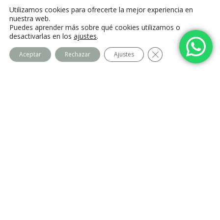
C. Camino de la Fonda, 28400 Collado
Utilizamos cookies para ofrecerte la mejor experiencia en
Villalba, Madrid
nuestra web.
Puedes aprender más sobre qué cookies utilizamos o
desactivarlas en los
ajustes
.
Cerrar el banner de
Aceptar
Rechazar
Ajustes
Centro Imago
Equipo
Contacto
Legal
Política de privacidad
Política de cookies
Aviso Legal