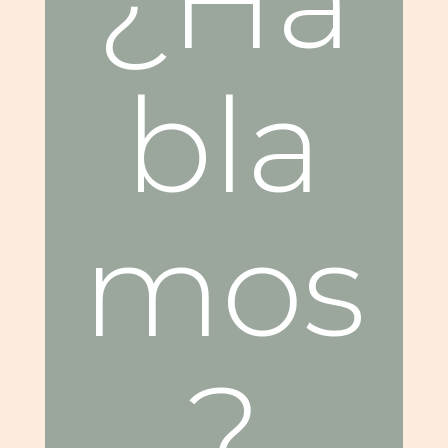
¿Ha
bla
mos
?