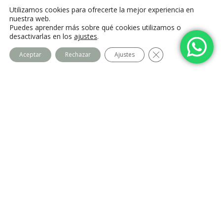
C. Camino de la Fonda, 28400 Collado
Utilizamos cookies para ofrecerte la mejor experiencia en
Villalba, Madrid
nuestra web.
Puedes aprender más sobre qué cookies utilizamos o
desactivarlas en los
ajustes
.
Cerrar el banner de
Aceptar
Rechazar
Ajustes
Centro Imago
Equipo
Contacto
Legal
Política de privacidad
Política de cookies
Aviso Legal