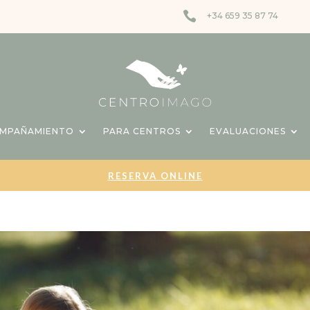

+34 659 35 87 74
OMPAÑAMIENTO
PARA CENTROS
EVALUACIONES
RESERVA ONLINE