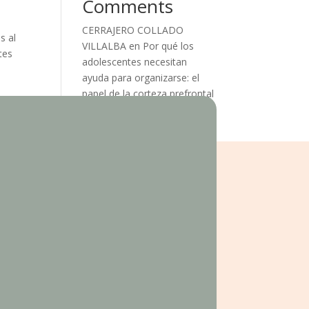
Comments
CERRAJERO COLLADO
s al
VILLALBA
en
Por qué los
tes
adolescentes necesitan
ayuda para organizarse: el
papel de la corteza prefrontal