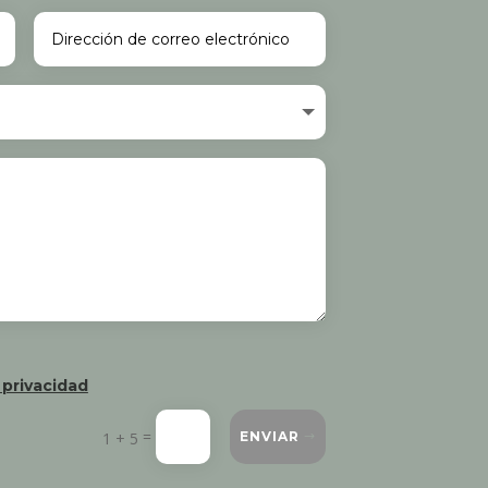
 privacidad
=
1 + 5
ENVIAR