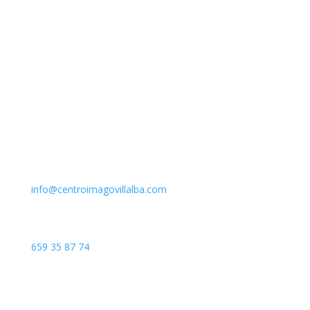
Email
info@centroimagovillalba.com
Teléfono
659 35 87 74
Dirección
C. Camino de la Fonda, 28400 Collado Villalba, Madrid