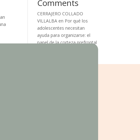
Comments
CERRAJERO COLLADO
tan
VILLALBA
en
Por qué los
una
adolescentes necesitan
ayuda para organizarse: el
papel de la corteza prefrontal