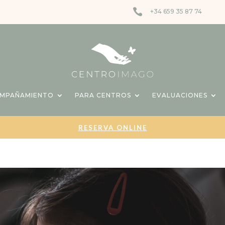

+34 659 35 87 74
OMPAÑAMIENTO
PARA CENTROS
EVALUACIONES
RESERVA ONLINE