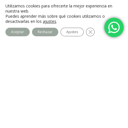
C. Camino de la Fonda, 28400 Collado
Utilizamos cookies para ofrecerte la mejor experiencia en
Villalba, Madrid
nuestra web.
Puedes aprender más sobre qué cookies utilizamos o
desactivarlas en los
ajustes
.
Cerrar el banner de
Aceptar
Rechazar
Ajustes
Centro Imago
Equipo
Contacto
Legal
Política de privacidad
Política de cookies
Aviso Legal