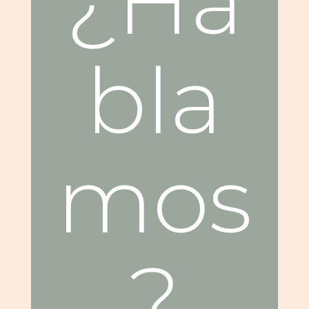
¿Ha
bla
mos
?