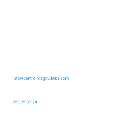
Email
info@centroimagovillalba.com
Teléfono
659 35 87 74
Dirección
C. Camino de la Fonda, 28400 Collado Villalba, Madrid