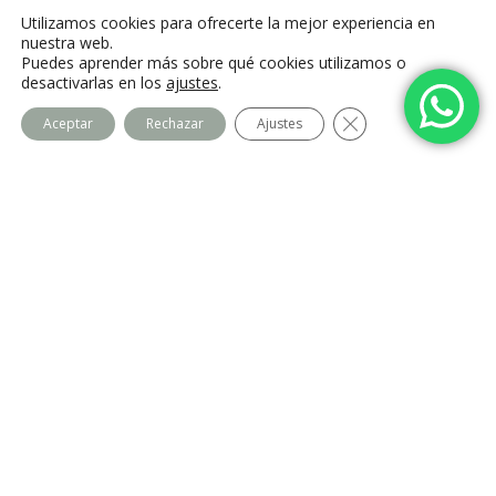
C. Camino de la Fonda, 28400 Collado
Utilizamos cookies para ofrecerte la mejor experiencia en
Villalba, Madrid
nuestra web.
Puedes aprender más sobre qué cookies utilizamos o
desactivarlas en los
ajustes
.
Cerrar el banner de
Aceptar
Rechazar
Ajustes
Centro Imago
Equipo
Contacto
Legal
Política de privacidad
Política de cookies
Aviso Legal