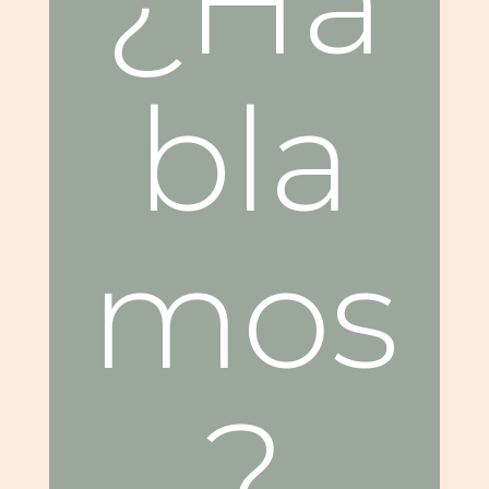
¿Ha
bla
mos
?