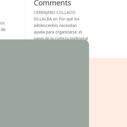
Comments
CERRAJERO COLLADO
VILLALBA
en
Por qué los
dos
adolescentes necesitan
 de
ayuda para organizarse: el
papel de la corteza prefrontal