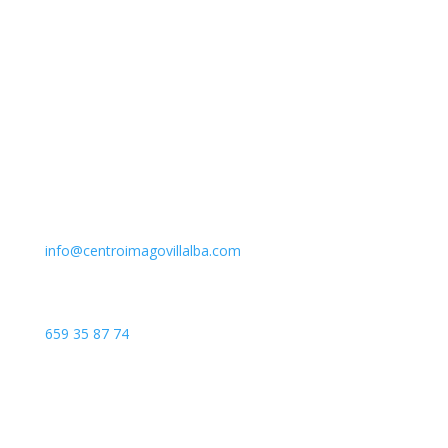
Email
info@centroimagovillalba.com
Teléfono
659 35 87 74
Dirección
C. Camino de la Fonda, 28400 Collado Villalba, Madrid