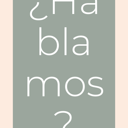
¿Ha
bla
mos
?