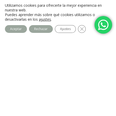
C. Camino de la Fonda, 28400 Collado
Utilizamos cookies para ofrecerte la mejor experiencia en
Villalba, Madrid
nuestra web.
Puedes aprender más sobre qué cookies utilizamos o
desactivarlas en los
ajustes
.
Cerrar el banner de
Aceptar
Rechazar
Ajustes
Centro Imago
Equipo
Contacto
Legal
Política de privacidad
Política de cookies
Aviso Legal