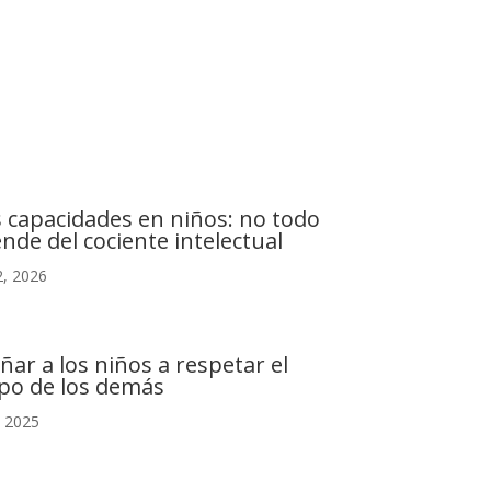
C. Camino de la Fonda, 28400 Collado Villalba,
Madrid
s capacidades en niños: no todo
nde del cociente intelectual
, 2026
ñar a los niños a respetar el
po de los demás
, 2025