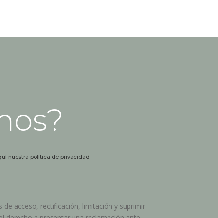
mos?
quí nuestra política de privacidad
 de acceso, rectificación, limitación y suprimir
 el derecho a presentar una reclamación ante