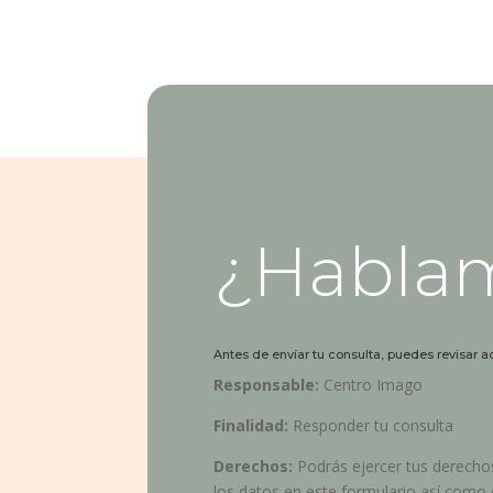
¿Habla
Antes de envíar tu consulta, puedes revisar a
Responsable:
Centro Imago
Finalidad:
Responder tu consulta
Derechos:
Podrás ejercer tus derechos
los datos en este formulario así como