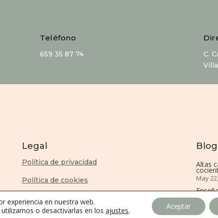
Teléfono
Dir
659 35 87 74
C. 
Vill
Legal
Blog
Política de privacidad
Altas 
cocient
May 22
Política de cookies
Enseña
Aviso Legal
Dic 29,
or experiencia en nuestra web.
Aceptar
tilizamos o desactivarlas en los
ajustes
.