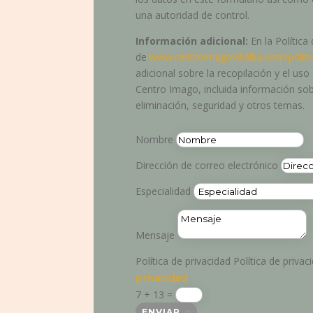
una autoridad de control.
Información adicional:
En la Política
de
www.centroimagovillalba.com/politi
adicional sobre la recopilación y el us
Centro Imago, incluida información sob
eliminación, seguridad y otros temas.
Nombre
Dirección de correo electrónico
Especialidad
Mensaje
Política de privacidad
Política de privac
privacidad
7 + 13
=
ENVIAR