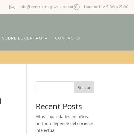

}
info@centroimagovillalba.com
Horario: L-V 9:00 a 21:00
SOBRE EL CENTRO
CONTACTO
Buscar
l
Recent Posts
Altas capacidades en niños:
no todo depende del cociente
a
intelectual
n