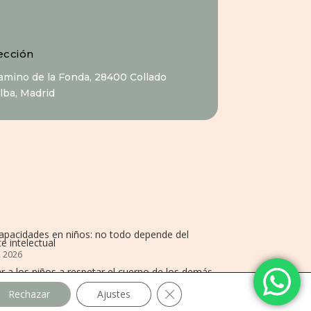
ección
Camino de la Fonda, 28400 Collado
alba, Madrid
capacidades en niños: no todo depende del
e intelectual
, 2026
r a los niños a respetar el cuerpo de los demás
 2025
Cerrar el banner de cookies R
Rechazar
Ajustes