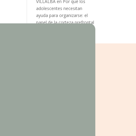
VILLALBA
en
Por qué los
adolescentes necesitan
ayuda para organizarse: el
papel de la corteza prefrontal