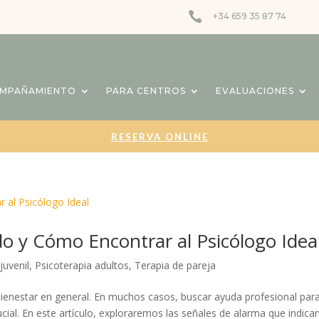

+34 659 35 87 74
OMPAÑAMIENTO
PARA CENTROS
EVALUACIONES
RESERVA ONLINE
do y Cómo Encontrar al Psicólogo Idea
juvenil
,
Psicoterapia adultos
,
Terapia de pareja
 bienestar en general. En muchos casos, buscar ayuda profesional par
ial. En este artículo, exploraremos las señales de alarma que indica