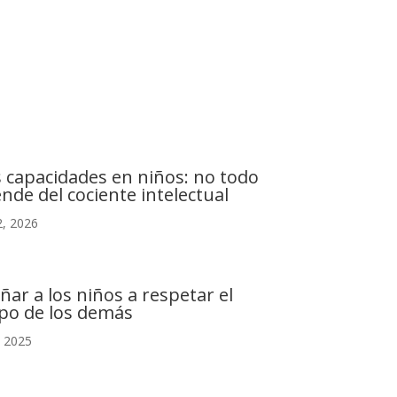
C. Camino de la Fonda, 28400 Collado Villalba,
Madrid
s capacidades en niños: no todo
nde del cociente intelectual
, 2026
ñar a los niños a respetar el
po de los demás
, 2025