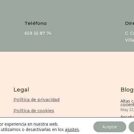
Teléfono
Dir
659 35 87 74
C. 
Vill
Legal
Blog
Política de privacidad
Altas 
cocient
May 22
Política de cookies
Enseña
Aviso Legal
Dic 29,
or experiencia en nuestra web.
Aceptar
tilizamos o desactivarlas en los
ajustes
.