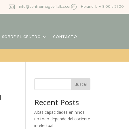

}
info@centroimagovillalba.com
Horario: L-V 9:00 a 21:00
SOBRE EL CENTRO
CONTACTO
Buscar
l
Recent Posts
Altas capacidades en niños:
no todo depende del cociente
a
intelectual
n