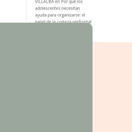
VILLALBA
en
Por qué los
adolescentes necesitan
ayuda para organizarse: el
papel de la corteza prefrontal