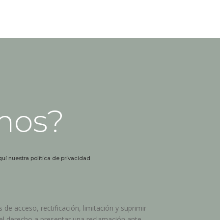
mos?
quí nuestra política de privacidad
 de acceso, rectificación, limitación y suprimir
 el derecho a presentar una reclamación ante