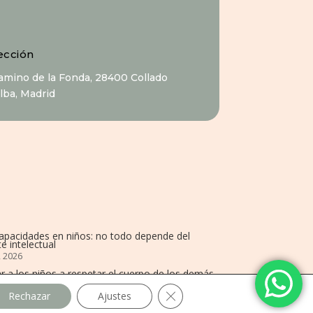
ección
Camino de la Fonda, 28400 Collado
alba, Madrid
capacidades en niños: no todo depende del
e intelectual
, 2026
r a los niños a respetar el cuerpo de los demás
 2025
Cerrar el banner de cookies R
Rechazar
Ajustes