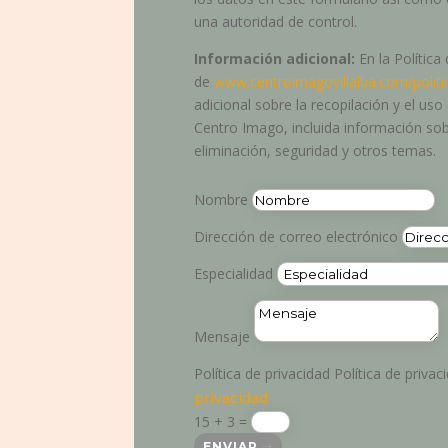
una autoridad de control.
Información adicional:
En la Política
de
www.centroimagovillalba.com/politi
adicional sobre la recopilación y el us
Centro Imago, incluida información sob
eliminación, seguridad y otros temas.
Nombre
Dirección de correo electrónico
Especialidad
Mensaje
Política de privacidad
Política de privac
privacidad
15 + 3
=
ENVIAR