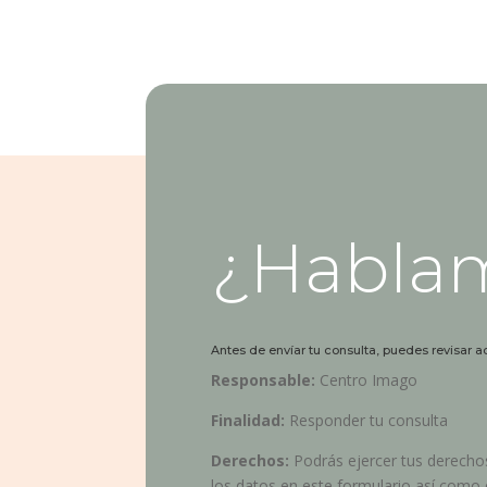
¿Habla
Antes de envíar tu consulta, puedes revisar a
Responsable:
Centro Imago
Finalidad:
Responder tu consulta
Derechos:
Podrás ejercer tus derechos
los datos en este formulario así como