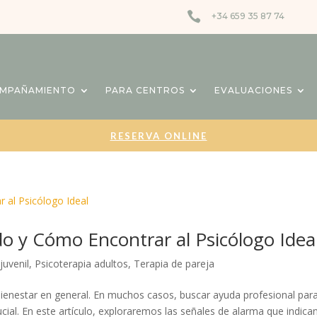

+34 659 35 87 74
OMPAÑAMIENTO
PARA CENTROS
EVALUACIONES
RESERVA ONLINE
do y Cómo Encontrar al Psicólogo Idea
juvenil
,
Psicoterapia adultos
,
Terapia de pareja
 bienestar en general. En muchos casos, buscar ayuda profesional par
ial. En este artículo, exploraremos las señales de alarma que indica