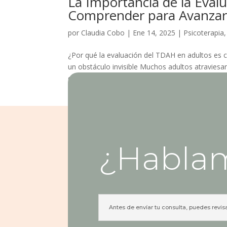
La Importancia de la Eval
Comprender para Avanza
por
Claudia Cobo
|
Ene 14, 2025
|
Psicoterapia
¿Por qué la evaluación del TDAH en adultos es c
un obstáculo invisible Muchos adultos atraviesa
que algo no encaja del todo....
¿Habla
Antes de envíar tu consulta, puedes revis