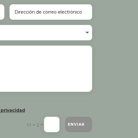
 privacidad
=
11 + 2
ENVIAR