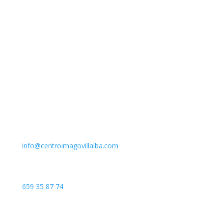
Email
info@centroimagovillalba.com
Teléfono
659 35 87 74
Dirección