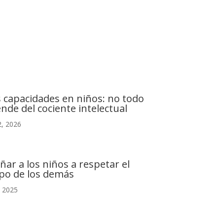
C. Camino de la Fonda, 28400 Collado Villalba,
Madrid
s capacidades en niños: no todo
nde del cociente intelectual
, 2026
ñar a los niños a respetar el
po de los demás
, 2025