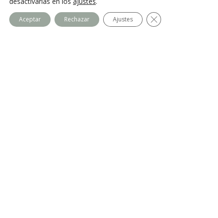
desactivarlas en los
ajustes
.
Cerrar el banner de
Aceptar
Rechazar
Ajustes