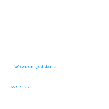
Email
info@centroimagovillalba.com
Teléfono
659 35 87 74
Dirección
C. Camino de la Fonda, 28400 Collado Villalba, Madrid