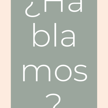
¿Ha
bla
mos
?