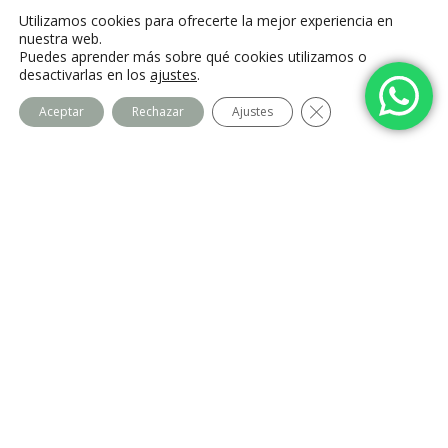
C. Camino de la Fonda, 28400 Collado
Utilizamos cookies para ofrecerte la mejor experiencia en
Villalba, Madrid
nuestra web.
Puedes aprender más sobre qué cookies utilizamos o
desactivarlas en los
ajustes
.
Cerrar el banner de
Aceptar
Rechazar
Ajustes
Centro Imago
Equipo
Contacto
Legal
Política de privacidad
Política de cookies
Aviso Legal