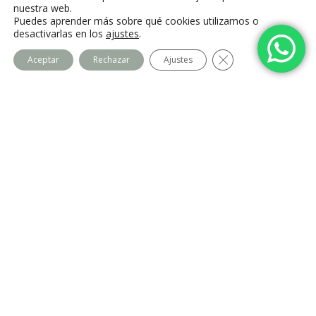
Villalba, Madrid
nuestra web.
Puedes aprender más sobre qué cookies utilizamos o
desactivarlas en los
ajustes
.
Cerrar el banner de
Aceptar
Rechazar
Ajustes
Centro Imago
Equipo
Contacto
Legal
Política de privacidad
Política de cookies
Aviso Legal