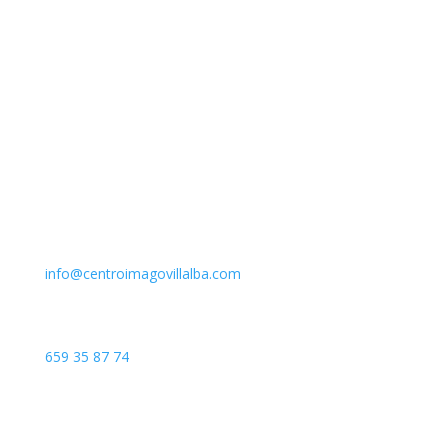
Email
info@centroimagovillalba.com
Teléfono
659 35 87 74
Dirección
C. Camino de la Fonda, 28400 Collado Villalba, Madrid