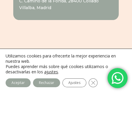
C. Camino de la Fonda, 28400 Collado
Villalba, Madrid
Utilizamos cookies para ofrecerte la mejor experiencia en
nuestra web.
Centro Imago
Puedes aprender más sobre qué cookies utilizamos o
desactivarlas en los
ajustes
.
Equipo
Cerrar el banner de
Aceptar
Rechazar
Ajustes
Contacto
Legal
Política de privacidad
Política de cookies
Aviso Legal