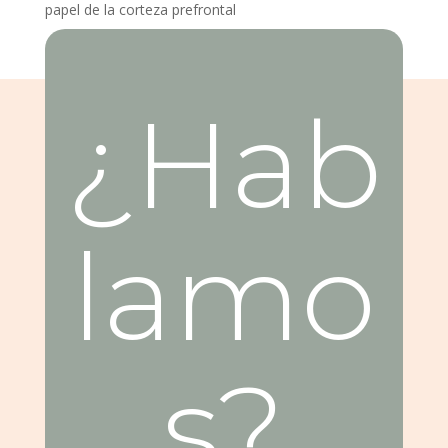
papel de la corteza prefrontal
¿Hab
lamo
s?