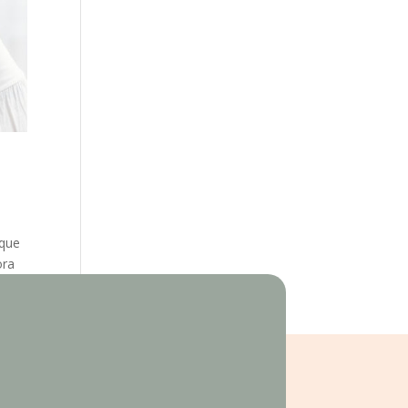
 que
ora