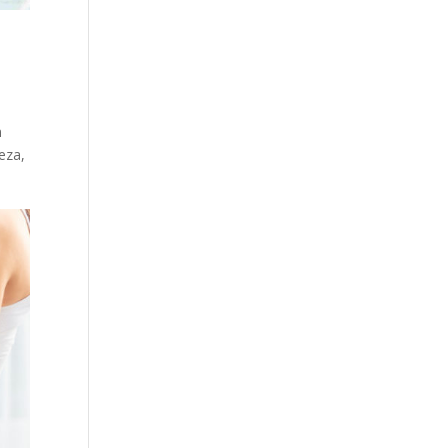
n
eza,