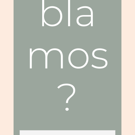
bla
mos
?