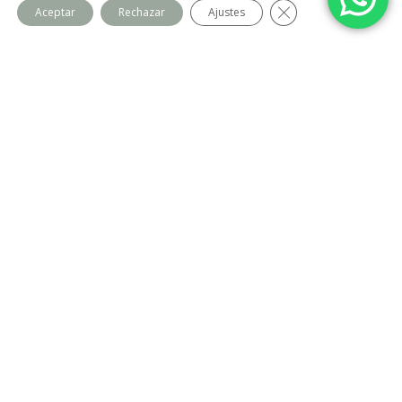
Cerrar el banner de
Aceptar
Rechazar
Ajustes
Centro Imago
Equipo
Contacto
Legal
Política de privacidad
Política de cookies
Aviso Legal
Blog
Últimas entradas
Altas capacidades en niños: no todo depende del