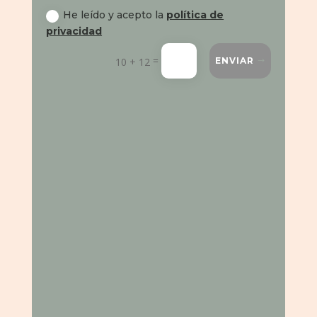
He leído y acepto la
política de
privacidad
=
10 + 12
ENVIAR