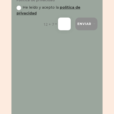
He leído y acepto la
política de
privacidad
=
12 + 7
ENVIAR