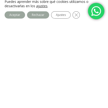
Puedes aprender más sobre qué cookies utilizamos o
desactivarlas en los
ajustes
.
Cerrar el banner de
Aceptar
Rechazar
Ajustes
Centro Imago
Equipo
Contacto
Legal
Política de privacidad
Política de cookies
Aviso Legal
Blog