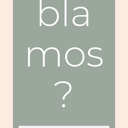
bla
mos
?