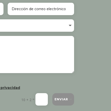
 privacidad
=
10 + 2
ENVIAR