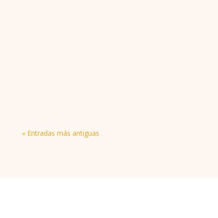
María Rosa Resola
¿Tu hijo adolescente se desorganiza con
facilidad? No es desinterés: su cerebro aún está
en desarrollo. Descubre cómo ayudarle sin
perder la calma.
« Entradas más antiguas