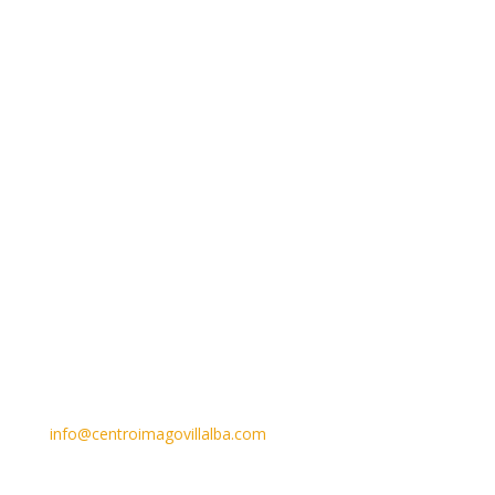
Email
info@centroimagovillalba.com
Teléfono