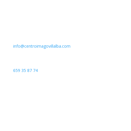
Email
info@centroimagovillalba.com
Teléfono
659 35 87 74
Dirección
C. Camino de la Fonda, 28400 Collado Villalba, Madrid