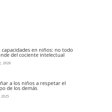
C. Camino de la Fonda, 28400 Collado Villalba,
Madrid
s capacidades en niños: no todo
nde del cociente intelectual
, 2026
ñar a los niños a respetar el
po de los demás
, 2025