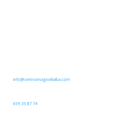
Email
info@centroimagovillalba.com
Teléfono
659 35 87 74
Dirección
C. Camino de la Fonda, 28400 Collado Villalba, Madrid