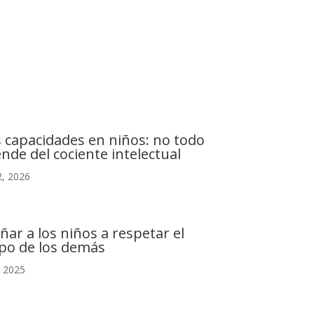
C. Camino de la Fonda, 28400 Collado Villalba,
Madrid
s capacidades en niños: no todo
nde del cociente intelectual
, 2026
ñar a los niños a respetar el
po de los demás
, 2025